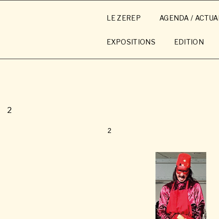
Aller
au
LE ZEREP
AGENDA / ACTUA
contenu
principal
EXPOSITIONS
EDITION
2
2