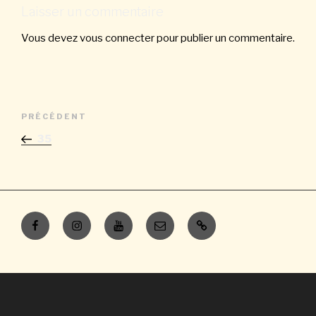
Laisser un commentaire
Vous devez
vous connecter
pour publier un commentaire.
Navigation
Article
PRÉCÉDENT
de
précédent
35
l’article
Facebook
Instagram
Youtube
E-
Contacts
mail