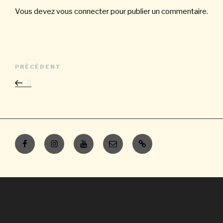
Vous devez
vous connecter
pour publier un commentaire.
Navigation
Article
PRÉCÉDENT
de
précédent
5
l’article
Facebook
Instagram
Youtube
E-
Contacts
mail