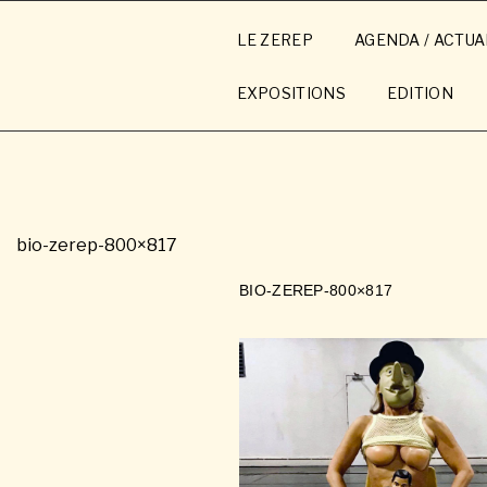
Aller
au
LE ZEREP
AGENDA / ACTUA
contenu
principal
EXPOSITIONS
EDITION
bio-zerep-800×817
BIO-ZEREP-800×817