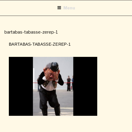
Aller
Menu
au
contenu
principal
bartabas-tabasse-zerep-1
BARTABAS-TABASSE-ZEREP-1