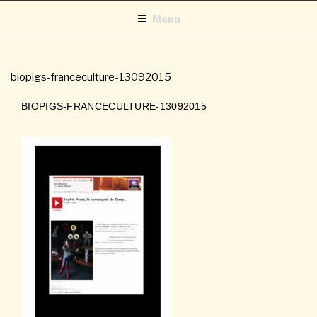
Aller
Menu
au
contenu
principal
biopigs-franceculture-13092015
BIOPIGS-FRANCECULTURE-13092015