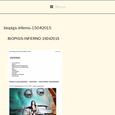
Aller
Menu
au
contenu
principal
biopigs-inferno-15042015
BIOPIGS-INFERNO-15042015