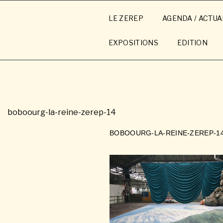
Aller
au
LE ZEREP
AGENDA / ACTUA
contenu
principal
EXPOSITIONS
EDITION
boboourg-la-reine-zerep-14
BOBOOURG-LA-REINE-ZEREP-1