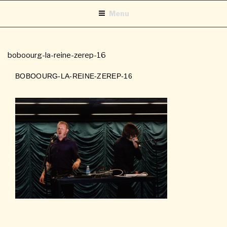
Aller
Menu
au
contenu
principal
boboourg-la-reine-zerep-16
BOBOOURG-LA-REINE-ZEREP-16