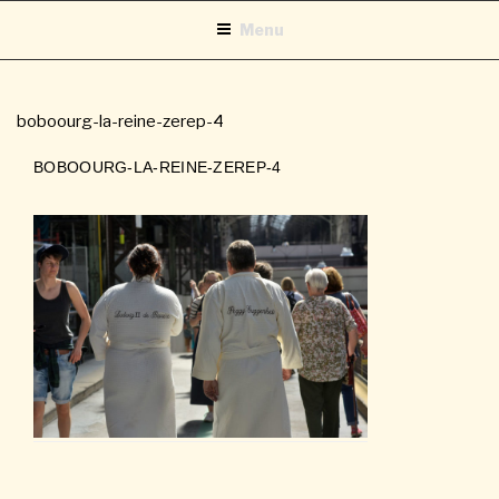
Aller
Menu
au
contenu
principal
boboourg-la-reine-zerep-4
BOBOOURG-LA-REINE-ZEREP-4