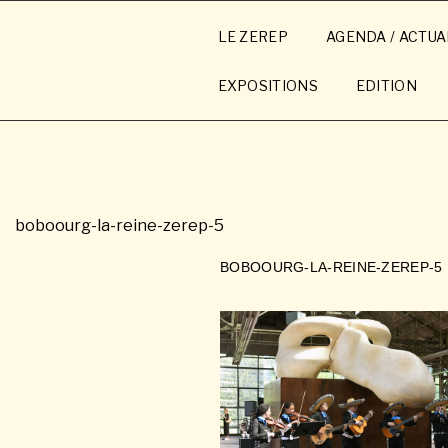
Aller
au
LE ZEREP
AGENDA / ACTUA
contenu
principal
EXPOSITIONS
EDITION
boboourg-la-reine-zerep-5
BOBOOURG-LA-REINE-ZEREP-5