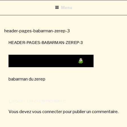
Aller
Menu
au
contenu
principal
header-pages-babarman-zerep-3
HEADER-PAGES-BABARMAN-ZEREP-3
babarman du zerep
Laisser un commentaire
Vous devez
vous connecter
pour publier un commentaire.