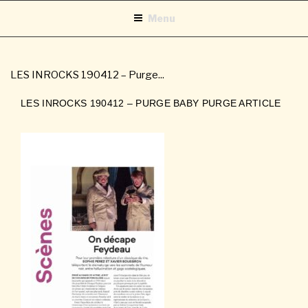
Aller
Menu
au
contenu
principal
LES INROCKS 190412 – Purge...
LES INROCKS 190412 – PURGE BABY PURGE ARTICLE