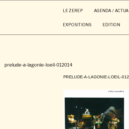
Aller
au
LE ZEREP
AGENDA / ACTUA
contenu
principal
EXPOSITIONS
EDITION
prelude-a-lagonie-loeil-012014
PRELUDE-A-LAGONIE-LOEIL-012