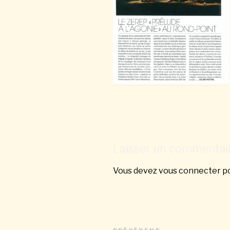
Laisser un commentai
Vous devez
vous connecter
po
Navigation