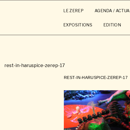
Aller
au
LE ZEREP
AGENDA / ACTUA
contenu
principal
EXPOSITIONS
EDITION
rest-in-haruspice-zerep-17
REST-IN-HARUSPICE-ZEREP-17