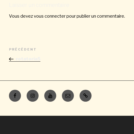
Laisser un commentaire
Vous devez
vous connecter
pour publier un commentaire.
Navigation
Article
PRÉCÉDENT
de
précédent
rotatoria5
l’article
Facebook
Instagram
Youtube
E-
Contacts
mail