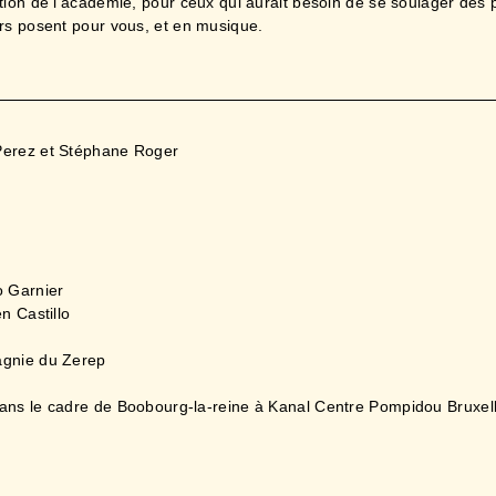
tion de l’académie, pour ceux qui aurait besoin de se soulager des 
urs posent pour vous, et en musique.
Perez et Stéphane Roger
o Garnier
n Castillo
agnie du Zerep
ans le cadre de Boobourg-la-reine à Kanal Centre Pompidou Bruxel