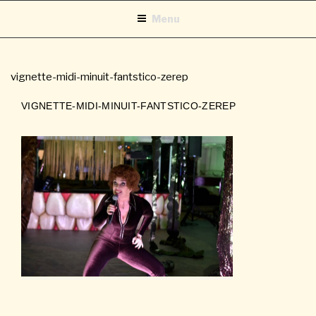
Aller
Menu
au
contenu
principal
vignette-midi-minuit-fantstico-zerep
VIGNETTE-MIDI-MINUIT-FANTSTICO-ZEREP