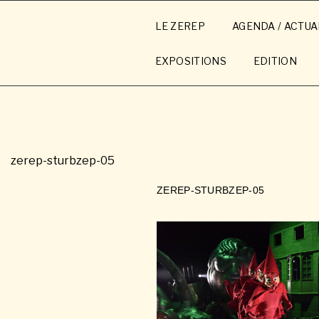
Aller
au
LE ZEREP
AGENDA / ACTUA
contenu
principal
EXPOSITIONS
EDITION
zerep-sturbzep-05
ZEREP-STURBZEP-05