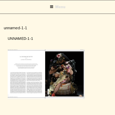
Aller
Menu
au
contenu
principal
unnamed-1-1
UNNAMED-1-1