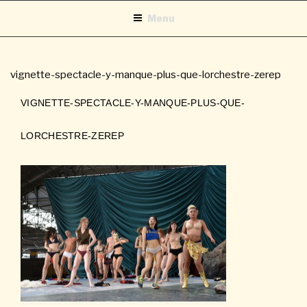
Aller
Menu
au
contenu
principal
vignette-spectacle-y-manque-plus-que-lorchestre-zerep
VIGNETTE-SPECTACLE-Y-MANQUE-PLUS-QUE-
LORCHESTRE-ZEREP