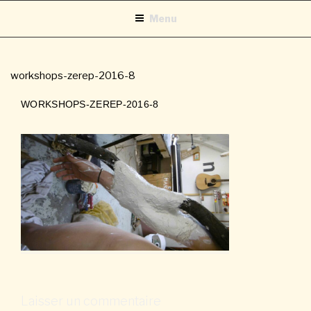
Aller
Menu
au
contenu
principal
workshops-zerep-2016-8
WORKSHOPS-ZEREP-2016-8
Laisser un commentaire