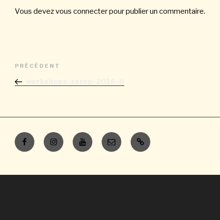
Vous devez
vous connecter
pour publier un commentaire.
Navigation
Article
PRÉCÉDENT
de
précédent
workshops-zerep-2016-8
l’article
Facebook
Instagram
Youtube
E-
Contacts
mail