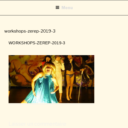
Aller
Menu
au
contenu
principal
workshops-zerep-2019-3
WORKSHOPS-ZEREP-2019-3
Laisser un commentaire