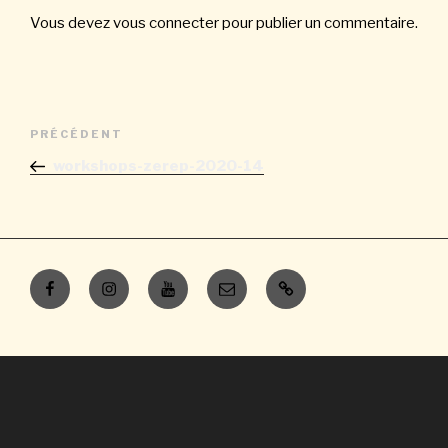
Vous devez
vous connecter
pour publier un commentaire.
Navigation
Article
PRÉCÉDENT
de
précédent
workshops-zerep-2020-14
l’article
Facebook
Instagram
Youtube
E-
Contacts
mail