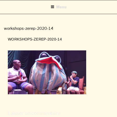
Aller
Menu
au
contenu
principal
workshops-zerep-2020-14
WORKSHOPS-ZEREP-2020-14
Laisser un commentaire