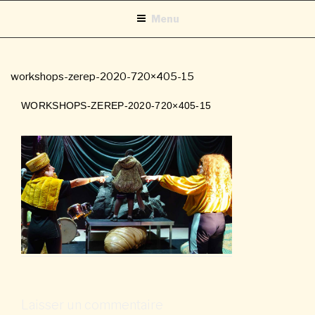
Aller
Menu
au
contenu
principal
workshops-zerep-2020-720×405-15
WORKSHOPS-ZEREP-2020-720×405-15
Laisser un commentaire