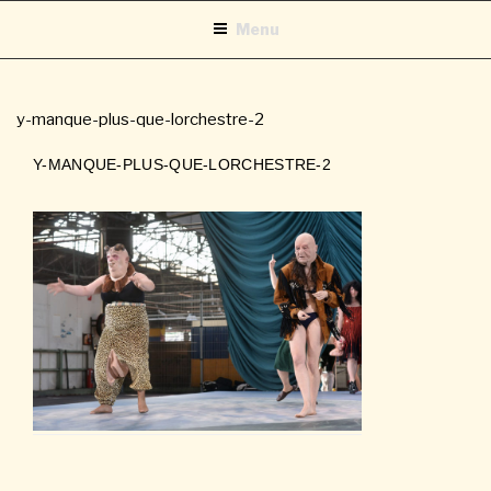
Aller
Menu
au
contenu
principal
y-manque-plus-que-lorchestre-2
Y-MANQUE-PLUS-QUE-LORCHESTRE-2