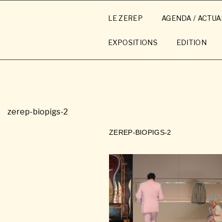
Aller
au
LE ZEREP
AGENDA / ACTUA
contenu
principal
EXPOSITIONS
EDITION
zerep-biopigs-2
ZEREP-BIOPIGS-2