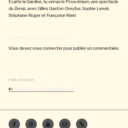
Écarte la Gardine, tu verras le Proscénium, une spectacle
du Zerep, avec Gilles Gaston-Dreyfus, Sophie Lenoir,
Stéphane Roger et Françoise Klein
Laisser un commentaire
Vous devez
vous connecter
pour publier un commentaire.
Navigation
Article
PRÉCÉDENT
de
précédent
zerep-ecarte-la-gardine-1
l’article
Facebook
Instagram
Youtube
E-
Contacts