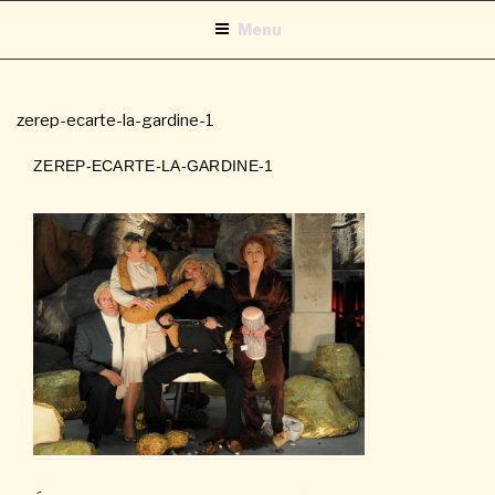
Aller
Menu
au
contenu
principal
zerep-ecarte-la-gardine-1
ZEREP-ECARTE-LA-GARDINE-1