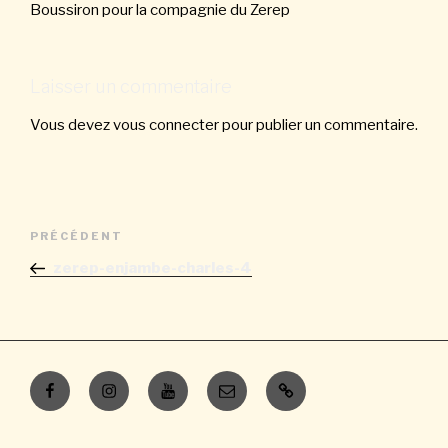
Boussiron pour la compagnie du Zerep
Laisser un commentaire
Vous devez
vous connecter
pour publier un commentaire.
Navigation
Article
PRÉCÉDENT
de
précédent
zerep-enjambe-charles-4
l’article
Facebook
Instagram
Youtube
E-
Contacts
mail