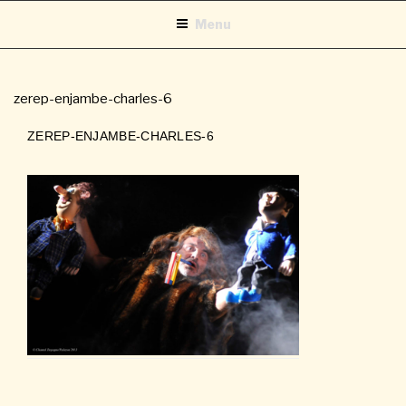
Aller
Menu
au
contenu
principal
zerep-enjambe-charles-6
ZEREP-ENJAMBE-CHARLES-6