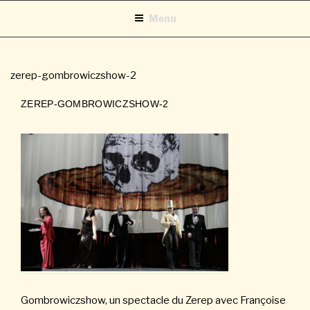
Aller
Menu
au
contenu
principal
zerep-gombrowiczshow-2
ZEREP-GOMBROWICZSHOW-2
Gombrowiczshow, un spectacle du Zerep avec Françoise