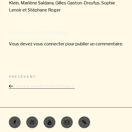
Klein, Marlène Saldana, Gilles Gaston-Dreyfus, Sophie
Lenoir et Stéphane Roger
Laisser un commentaire
Vous devez
vous connecter
pour publier un commentaire.
Navigation
Article
PRÉCÉDENT
de
précédent
zerep-gombrowiczshow-2
l’article
Facebook
Instagram
Youtube
E-
Contacts
mail