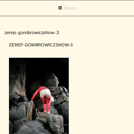
Aller
Menu
au
contenu
principal
zerep-gombrowiczshow-3
ZEREP-GOMBROWICZSHOW-3