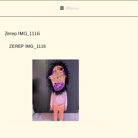
Aller
Menu
au
contenu
principal
Zerep IMG_1116
ZEREP IMG_1116