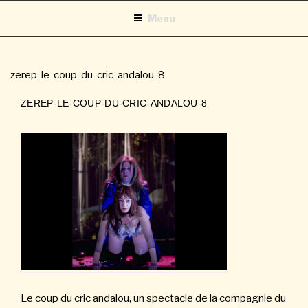
Aller
Menu
au
contenu
principal
zerep-le-coup-du-cric-andalou-8
ZEREP-LE-COUP-DU-CRIC-ANDALOU-8
Le coup du cric andalou, un spectacle de la compagnie du