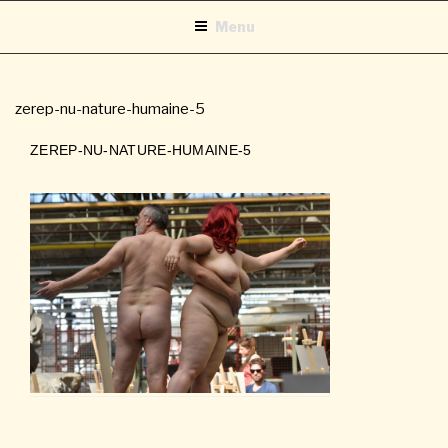
Aller
Menu
au
contenu
principal
zerep-nu-nature-humaine-5
ZEREP-NU-NATURE-HUMAINE-5