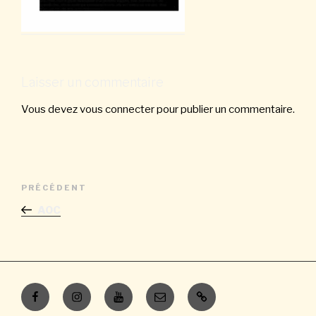
Laisser un commentaire
Vous devez
vous connecter
pour publier un commentaire.
Navigation
Article
PRÉCÉDENT
de
précédent
AOC
l’article
Facebook
Instagram
Youtube
E-
Contacts
mail