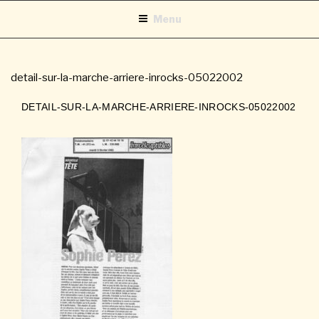
Aller
Menu
au
contenu
principal
detail-sur-la-marche-arriere-inrocks-05022002
DETAIL-SUR-LA-MARCHE-ARRIERE-INROCKS-05022002