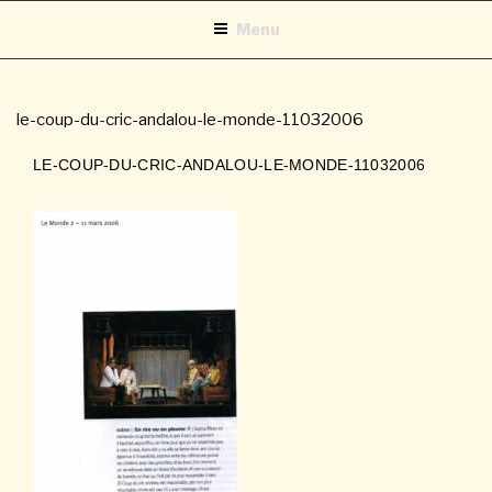
Aller
Menu
au
contenu
principal
le-coup-du-cric-andalou-le-monde-11032006
LE-COUP-DU-CRIC-ANDALOU-LE-MONDE-11032006